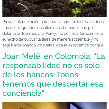
Proveer alimentación para toda la humanidad es sin duda
uno de los grandes desafíos que el mundo tiene por
delante en lo inmediato. Pero junto con eso, también está
el hecho de cultivar la tierra de manera sostenible y no
seguir erosionando los suelos. Acá te explicamos por qué.
Joan Melé, en Colombia: “La
responsabilidad no es sólo
de los bancos. Todos
tenemos que despertar esa
conciencia”