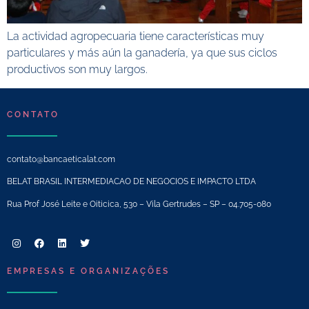
La actividad agropecuaria tiene características muy
particulares y más aún la ganadería, ya que sus ciclos
productivos son muy largos.
CONTATO
contato@bancaeticalat.com
BELAT BRASIL INTERMEDIACAO DE NEGOCIOS E IMPACTO LTDA
Rua Prof José Leite e Oiticica, 530 – Vila Gertrudes – SP – 04.705-080
EMPRESAS E ORGANIZAÇÕES