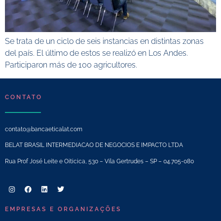
Se trata de un ciclo de seis instancias en distintas zonas
del país. El último de estos se realizó en Los Andes.
Participaron más de 100 agricultores.
CONTATO
contato@bancaeticalat.com
BELAT BRASIL INTERMEDIACAO DE NEGOCIOS E IMPACTO LTDA
Rua Prof José Leite e Oiticica, 530 – Vila Gertrudes – SP – 04.705-080
EMPRESAS E ORGANIZAÇÕES