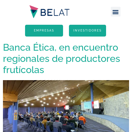
Escritório Atlânt
Site G
EMPRESAS
INVESTIDORES
Banca Ética, en encuentro
regionales de productores
frutícolas