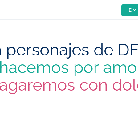
EM
n personajes de D
o hacemos por amor
pagaremos con dol