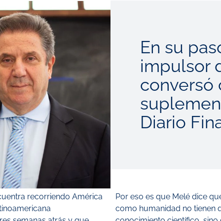
En su paso
impulsor 
conversó 
suplement
Diario Fin
cuentra recorriendo América
Por eso es que Melé dice q
atinoamericana
como humanidad no tienen que
ires semanas atrás y que
conocimiento científico, sin