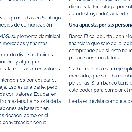
dinero y la tecnología por s
autodestruyendo”, advierte.
star quince días en Santiago
medios de comunicación.
Una apuesta por las person
 MAS, suplemento dominical
Banca Ética, apunta Joan Me
en mercados y finanzas.
financiera que sale de la ló
comprende que si “esto no l
 abordó diversos tópicos
pagaremos con dolor”
.
anciera y algo que
os: la educación en valores.
“La banca ética es un ejemp
mercado, que solo ha cambia
 Entendemos por educar el
personas. Si un banco tiene di
aje. Eso es una parte, pero
este poder para cambiar el
os con valores. Educar en
atro masters.
La historia de la
Lee la entrevista completa 
zaciones se basaron en
os decaen, como en el
a conversación con la