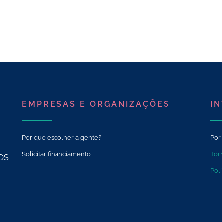
EMPRESAS E ORGANIZAÇÕES
I
Por que escolher a gente?
Por
Solicitar financiamento
Tor
OS
Polí