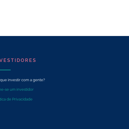
NVESTIDORES
 que investir com a gente?
ne-se um investidor
tica de Privacidade