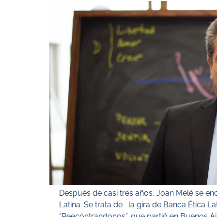
Después de casi tres años, Joan Melé se en
Latina. Se trata de la gira de Banca Ética L
“Reecóntrandonos”, que partió en Buenos A