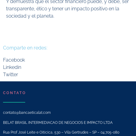
Y demuestra que el sector financiero puede, y debe, ser
transparente, ético y tener un impacto positivo en la
sociedad y el planeta.
Comparte en redes:
Facebook
Linkedin
Twitter
CONTATO
contato@bancaeticalat.com
BELAT BRASIL INTERMEDIACAO DE NEGOCIOS E IMPACTO LTDA
Rua Prof José Leite e Oiticica, 530 – Vila Gertrudes – SP – 04.705-080