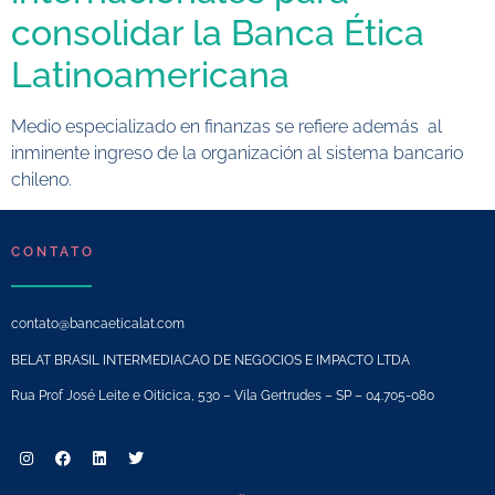
consolidar la Banca Ética
Latinoamericana
Medio especializado en finanzas se refiere además al
inminente ingreso de la organización al sistema bancario
chileno.
CONTATO
contato@bancaeticalat.com
BELAT BRASIL INTERMEDIACAO DE NEGOCIOS E IMPACTO LTDA
Rua Prof José Leite e Oiticica, 530 – Vila Gertrudes – SP – 04.705-080