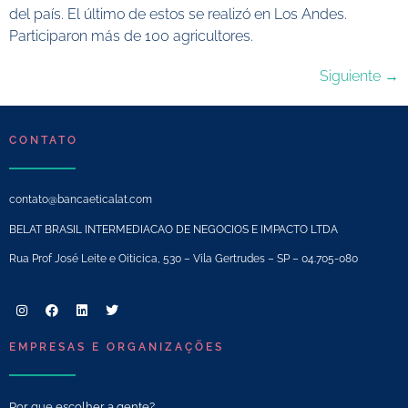
del país. El último de estos se realizó en Los Andes.
Participaron más de 100 agricultores.
Siguiente
→
CONTATO
contato@bancaeticalat.com
BELAT BRASIL INTERMEDIACAO DE NEGOCIOS E IMPACTO LTDA
Rua Prof José Leite e Oiticica, 530 – Vila Gertrudes – SP – 04.705-080
EMPRESAS E ORGANIZAÇÕES
Por que escolher a gente?